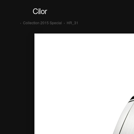
Cilor
›
Collection 2015 Special
›
HR_31