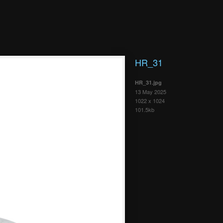
HR_31
HR_31.jpg
13 May 2025
1022 x 1024
101.5kb