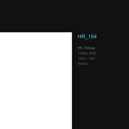
HR_164
HR_164.jpg
13 May 2025
1024 x 1024
99.6kb